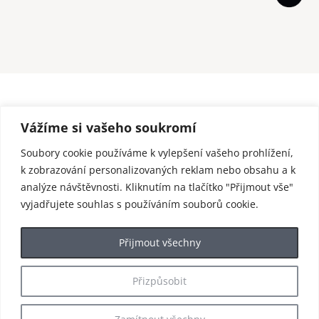
Vážíme si vašeho soukromí
Soubory cookie používáme k vylepšení vašeho prohlížení,
k zobrazování personalizovaných reklam nebo obsahu a k
analýze návštěvnosti. Kliknutím na tlačítko "Přijmout vše"
vyjadřujete souhlas s používáním souborů cookie.
Přijmout všechny
Přizpůsobit
© 2025 enjoy Harrachov / webdesign by
BND
&
ePeople / Bank info: 246380517/0600 IBAN: CZ26