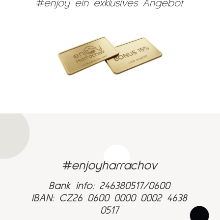
#enjoy ein exklusives Angebot
#enjoyharrachov
Bank info: 246380517/0600
IBAN: CZ26 0600 0000 0002 4638
0517