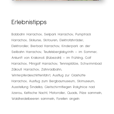
Erlebnistipps
Bobbahn Harrachov, Seilpark Harrachov, Pumptrack
Harrachov, Skikurse, Skitouren, Elektrofahrräder,
Elektroroller, Bierbad Harrachov, Kinderpark an der
Seilbahn Harrachov, Teufelsberglabyrinth – im Sommer,
Ankunft von Krakonoš (Rübezahl) – im Frühling, Golf
Harrachov, Minigolf Harrachov, Tennisplätze, Schwimmbad
Zákoutí Harrachov, Zahnradbahn,
Winterpferdeschlittenfahrt, Ausflug zur Glashütte
Harrachov, Ausflug zum Bergbaumuseum, Skimuseum,
Ausstellung Šindelka, Gleitschirmfliegen Rokytnice nad
Jizerou, Keltische Nacht, Motorroller, Quads, Pilze sammeln,
Waldheidelbeeren sammeln, Forellen angeln