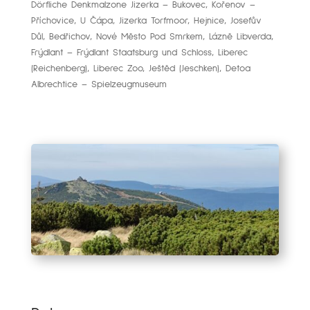
Dörfliche Denkmalzone Jizerka – Bukovec, Kořenov –
Příchovice, U Čápa, Jizerka Torfmoor, Hejnice, Josefův
Důl, Bedřichov, Nové Město Pod Smrkem, Lázně Libverda,
Frýdlant – Frýdlant Staatsburg und Schloss, Liberec
(Reichenberg), Liberec Zoo, Ještěd (Jeschken), Detoa
Albrechtice – Spielzeugmuseum