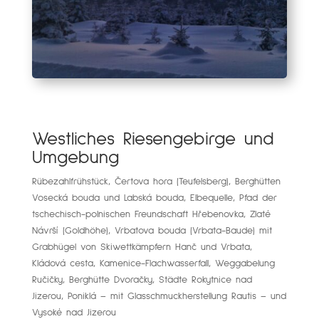
Westliches Riesengebirge und
Umgebung
Rübezahlfrühstück, Čertova hora (Teufelsberg), Berghütten
Vosecká bouda und Labská bouda, Elbequelle, Pfad der
tschechisch-polnischen Freundschaft Hřebenovka, Zlaté
Návrší (Goldhöhe), Vrbatova bouda (Vrbata-Baude) mit
Grabhügel von Skiwettkämpfern Hanč und Vrbata,
Kládová cesta, Kamenice-Flachwasserfall, Weggabelung
Ručičky, Berghütte Dvoračky, Städte Rokytnice nad
Jizerou, Poniklá – mit Glasschmuckherstellung Rautis – und
Vysoké nad Jizerou