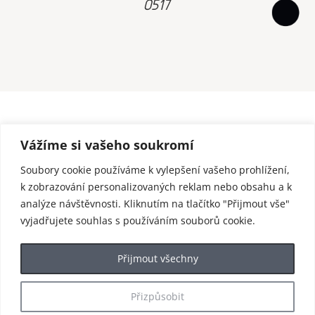
0517
Vážíme si vašeho soukromí
Soubory cookie používáme k vylepšení vašeho prohlížení,
k zobrazování personalizovaných reklam nebo obsahu a k
analýze návštěvnosti. Kliknutím na tlačítko "Přijmout vše"
vyjadřujete souhlas s používáním souborů cookie.
Přijmout všechny
Přizpůsobit
© 2025 enjoy Harrachov / webdesign by
BND
&