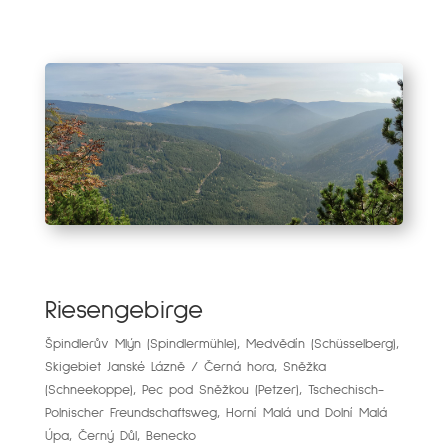
Riesengebirge
Špindlerův Mlýn (Spindlermühle), Medvědín (Schüsselberg),
Skigebiet Janské Lázně / Černá hora, Sněžka
(Schneekoppe), Pec pod Sněžkou (Petzer), Tschechisch-
Polnischer Freundschaftsweg, Horní Malá und Dolní Malá
Úpa, Černý Důl, Benecko