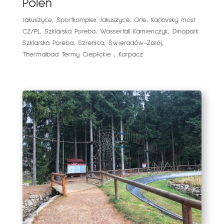
Polen
Jakuszyce, Sportkomplex Jakuszyce, Orle, Karlovský most
CZ/PL, Szklarska Poreba, Wasserfall Kamienczyk, Dinopark
Szklarska Poreba, Szrenica, Świeradów-Zdrój,
Thermalbad Termy Cieplickie , Karpacz