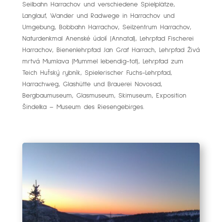
Seilbahn Harrachov und verschiedene Spielplätze,
Langlauf, Wander und Radwege in Harrachov und
Umgebung, Bobbahn Harrachov, Seilzentrum Harrachov,
Naturdenkmal Anenské údolí (Annatal), Lehrpfad Fischerei
Harrachov, Bienenlehrpfad Jan Graf Harrach, Lehrpfad Živá
mrtvá Mumlava (Mummel lebendig-tot), Lehrpfad zum
Teich Huťský rybník, Spielerischer Fuchs-Lehrpfad,
Harrachweg, Glashütte und Brauerei Novosad,
Bergbaumuseum, Glasmuseum, Skimuseum, Exposition
Šindelka – Museum des Riesengebirges.