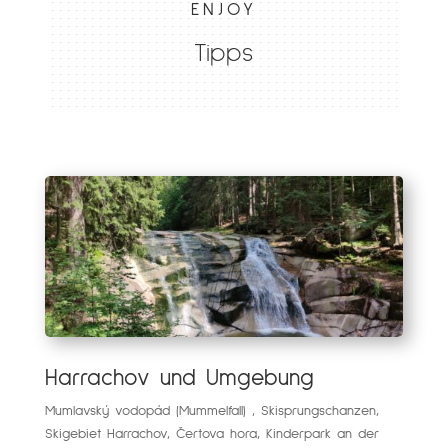
die Schönheit
ENJOY
Tipps
von Harrachov
und seiner
Umgebung
EINEN TERMIN BUCHEN
Harrachov und Umgebung
Mumlavský vodopád (Mummelfall) , Skisprungschanzen,
Skigebiet Harrachov, Čertova hora, Kinderpark an der