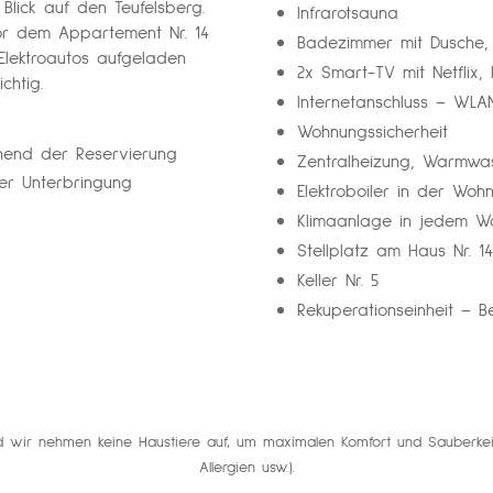
Blick auf den Teufelsberg.
Infrarotsauna
Vor dem Appartement Nr. 14
Badezimmer mit Dusche,
Elektroautos aufgeladen
2x Smart-TV mit Netflix, 
chtig.
Internetanschluss – WLA
Wohnungssicherheit
hend der Reservierung
Zentralheizung, Warmwas
r Unterbringung
Elektroboiler in der Woh
Klimaanlage in jedem W
Stellplatz am Haus Nr. 1
Keller Nr. 5
Rekuperationseinheit – B
d wir nehmen keine Haustiere auf, um maximalen Komfort und Sauberkeit
Allergien usw.).