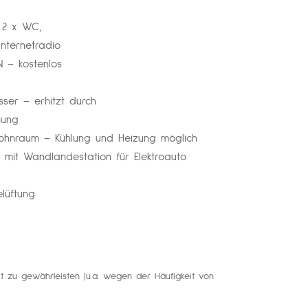
 2 x WC,
Internetradio
N – kostenlos
ser – erhitzt durch
nung
ohnraum – Kühlung und Heizung möglich
4 mit Wandlandestation für Elektroauto
elüftung
 zu gewährleisten (u.a. wegen der Häufigkeit von