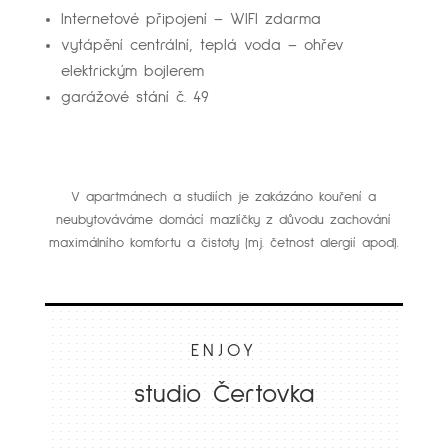
Internetové připojení – WIFI zdarma
vytápění centrální, teplá voda – ohřev
elektrickým bojlerem
garážové stání č. 49
V apartmánech a studiích je zakázáno kouření a
neubytováváme domácí mazlíčky z důvodu zachování
maximálního komfortu a čistoty (mj. četnost alergií apod).
ENJOY
studio Čertovka