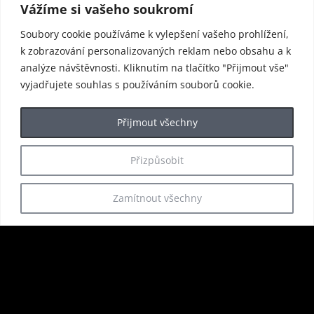
Vážíme si vašeho soukromí
Soubory cookie používáme k vylepšení vašeho prohlížení,
k zobrazování personalizovaných reklam nebo obsahu a k
analýze návštěvnosti. Kliknutím na tlačítko "Přijmout vše"
vyjadřujete souhlas s používáním souborů cookie.
Přijmout všechny
#enjoyharrachov
Přizpůsobit
Bank info: 246380517/0600
Zamítnout všechny
IBAN: CZ26 0600 0000 0002 4638
0517
Možnost platby s příspěvkem FKSP.