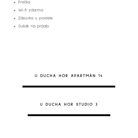
Pračka
Wi-fi zdarma
Zásuvka u postele
Sušák na prádlo
U DUCHA HOR APARTMÁN 14
U DUCHA HOR STUDIO 3