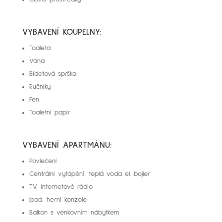
VYBAVENÍ KOUPELNY:
Toaleta
Vana
Bidetová sprška
Ručníky
Fén
Toaletní papír
VYBAVENÍ APARTMÁNU:
Povlečení
Centrální vytápění, teplá voda el. bojler
TV, internetové rádio
Ipad, herní konzole
Balkon s venkovním nábytkem