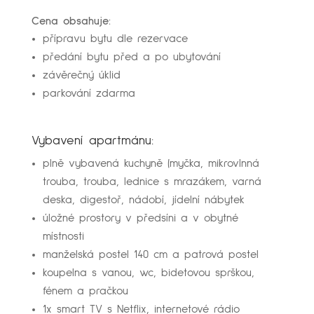
Cena obsahuje:
přípravu bytu dle rezervace
předání bytu před a po ubytování
závěrečný úklid
parkování zdarma
Vybavení apartmánu:
plně vybavená kuchyně (myčka, mikrovlnná
trouba, trouba, lednice s mrazákem, varná
deska, digestoř, nádobí, jídelní nábytek
úložné prostory v předsíni a v obytné
místnosti
manželská postel 140 cm a patrová postel
koupelna s vanou, wc, bidetovou sprškou,
fénem a pračkou
1x smart TV s Netflix, internetové rádio